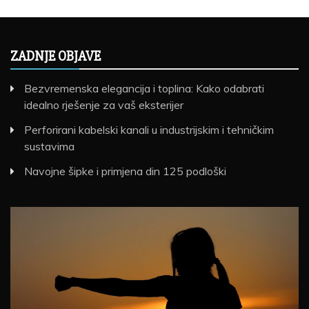
ZADNJE OBJAVE
Bezvremenska elegancija i toplina: Kako odabrati
idealno rješenje za vaš eksterijer
Perforirani kabelski kanali u industrijskim i tehničkim
sustavima
Navojne šipke i primjena din 125 podloški