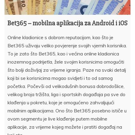
Bet365 – mobilna aplikacija za Android i iOS
Online kladionice s dobrom reputacijom, kao što je
Bet365 uživaju veliko povjerenje svojih vjernih korisnika.
To je zato što Bet365, kao i većina online kladionica
inozemnog podrijetla, žele svojim korisnicima omogućiti
što bolji doživljaj za vrijeme igranja. Paze na svaki detalj
koji bi se korisnicima mogao svidjeti i to od samog
početka. Počevši od velikodušnih bonusa dobrodošlice,
velikog broja tržišta, liga i sportskih događaja pa sve do
klađenja u pokretu, koje je omogućeno zahvaljujući
mobilnim aplikacijama. Ono što Bet365 posebno ističe u
ovom segmentu je live klađenje putem mobilne
aplikacije, za vrijeme kojeg možete i pratiti događaj na