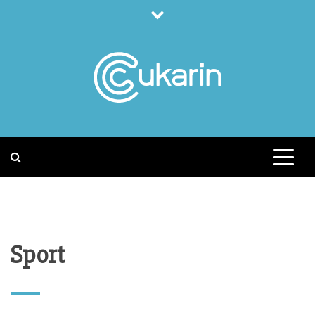
Skip
to
content
Sport