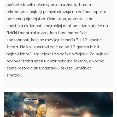
počnete baviti nekim sportom u životu, barem
rekreativno, najbolji primjeri ukazuju na važnost sporta
od samog djetinjstva. Osim toga, poznato je da
sportska aktivnost u najranijoj dobi, pozitivno utječe na
fizički i mentalni razvoj, kao i kod motoričkih
sposobnosti, koje se razvijaju između 7. i 12. godine
života. No koji sportovi za cure od 12 godina bi bili
najbolji izbor? Isto vrijedi i za dečke vršnjake. Za najbolji
odgovor treba uzeti u obzir nekoliko faktora, o kojima
ćemo raspravljati u nastavku teksta. Stručnjaci
smatraju…