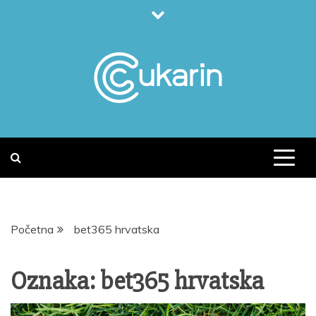
Skip
to
content
Početna
bet365 hrvatska
Oznaka:
bet365 hrvatska