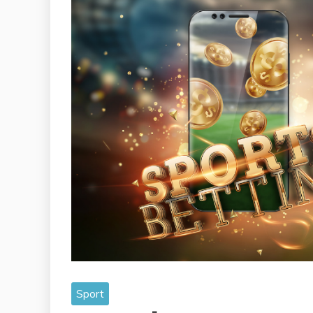
Sport